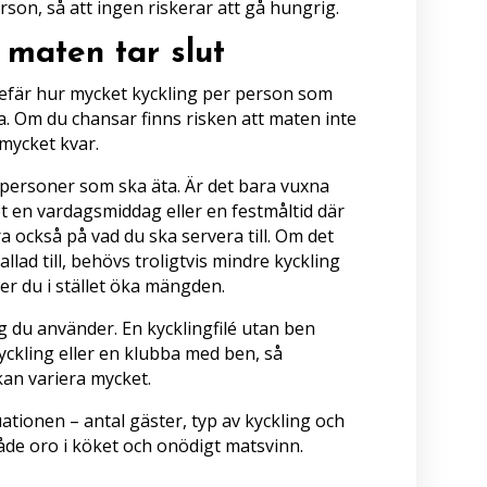
son, så att ingen riskerar att gå hungrig.
 maten tar slut
ngefär hur mycket kyckling per person som
ssa. Om du chansar finns risken att maten inte
r mycket kvar.
personer som ska äta. Är det bara vuxna
t en vardagsmiddag eller en festmåltid där
a också på vad du ska servera till. Om det
sallad till, behövs troligtvis mindre kyckling
er du i stället öka mängden.
g du använder. En kycklingfilé utan ben
yckling eller en klubba med ben, så
n variera mycket.
tuationen – antal gäster, typ av kyckling och
åde oro i köket och onödigt matsvinn.