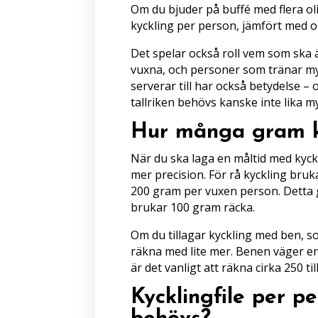
Om du bjuder på buffé med flera ol
kyckling per person, jämfört med 
Det spelar också roll vem som ska 
vuxna, och personer som tränar my
serverar till har också betydelse – o
tallriken behövs kanske inte lika m
Hur många gram k
När du ska laga en måltid med kyckl
mer precision. För rå kyckling bru
200 gram per vuxen person. Detta gä
brukar 100 gram räcka.
Om du tillagar kyckling med ben, so
räkna med lite mer. Benen väger en h
är det vanligt att räkna cirka 250 t
Kycklingfile per p