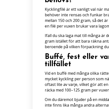
behövs?
Kycklingfilé är ett vanligt val när m
behöver inte rensas och funkar bra 
mellan 150 och 200 gram, så det är
en filé per vuxen brukar vara lagom
Ifall du ska laga mat till många är 
gram istället för att bara räkna ant
beroende på vilken förpackning du
Buffé, fest eller 
tillfället
Vid en buffé med många olika rätte
mycket kyckling per person som när
oftast lite av varje, vilket gör att 
räcka med 100–125 gram per vuxen
Om du däremot bjuder på en middag
inte finns lika många andra alternati