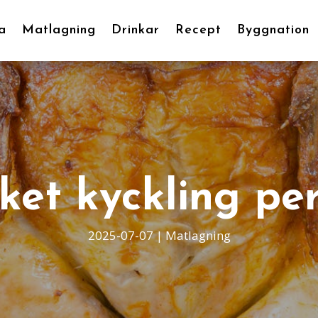
a
Matlagning
Drinkar
Recept
Byggnation
et kyckling pe
2025-07-07
|
Matlagning