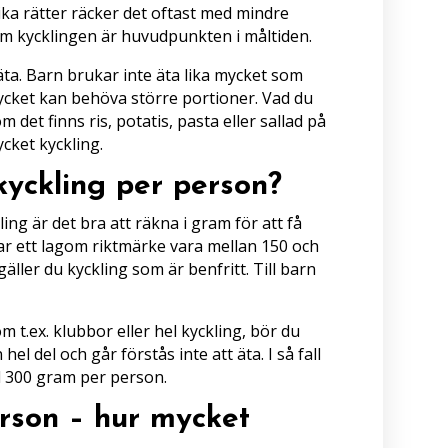
ika rätter räcker det oftast med mindre
om kycklingen är huvudpunkten i måltiden.
äta. Barn brukar inte äta lika mycket som
cket kan behöva större portioner. Vad du
m det finns ris, potatis, pasta eller sallad på
ycket kyckling.
yckling per person?
ing är det bra att räkna i gram för att få
kar ett lagom riktmärke vara mellan 150 och
ller du kyckling som är benfritt. Till barn
m t.ex. klubbor eller hel kyckling, bör du
el del och går förstås inte att äta. I så fall
ill 300 gram per person.
erson – hur mycket