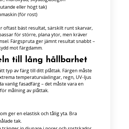
lutande eller högt tak)
pmaskin (för rost)
 oftast bäst resultat, särskilt runt skarvar,
passar för större, plana ytor, men kräver
nsel. Färgspruta ger jämnt resultat snabbt –
skydd mot färgdamm.
ln till lång hållbarhet
ätt typ av färg till ditt plåttak. Färgen måste
extrema temperaturväxlingar, regn, UV-ljus
da vanlig fasadfärg – det måste vara en
för målning av plåttak.
m ger en elastisk och tålig yta. Bra
målade tak.
tränger in djupare i porer och rostskador.