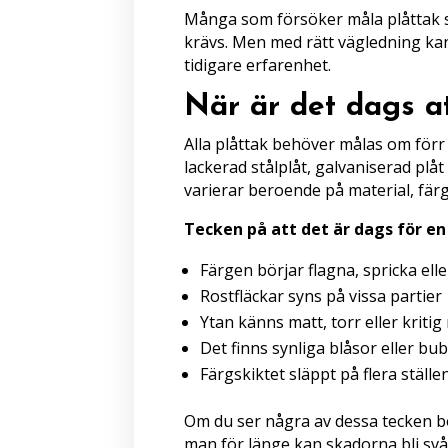
Många som försöker måla plåttak s
krävs. Men med rätt vägledning kan 
tidigare erfarenhet.
När är det dags a
Alla plåttak behöver målas om förr 
lackerad stålplåt, galvaniserad plå
varierar beroende på material, färg
Tecken på att det är dags för e
Färgen börjar flagna, spricka ell
Rostfläckar syns på vissa partier
Ytan känns matt, torr eller krit
Det finns synliga blåsor eller bub
Färgskiktet släppt på flera ställe
Om du ser några av dessa tecken bör
man för länge kan skadorna bli svår