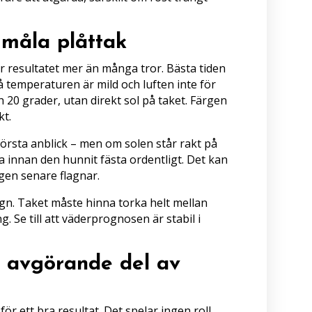
 måla plåttak
 resultatet mer än många tror. Bästa tiden
då temperaturen är mild och luften inte för
ch 20 grader, utan direkt sol på taket. Färgen
kt.
första anblick – men om solen står rakt på
a innan den hunnit fästa ordentligt. Det kan
ärgen senare flagnar.
egn. Taket måste hinna torka helt mellan
. Se till att väderprognosen är stabil i
n avgörande del av
för ett bra resultat. Det spelar ingen roll