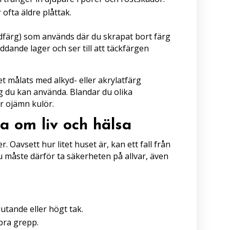
ofta äldre plåttak.
färg) som används där du skrapat bort färg
ddande lager och ser till att täckfärgen
et målats med alkyd- eller akrylatfärg
rg du kan använda. Blandar du olika
er ojämn kulör.
a om liv och hälsa
er. Oavsett hur litet huset är, kan ett fall från
u måste därför ta säkerheten på allvar, även
lutande eller högt tak.
bra grepp.